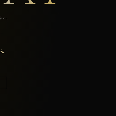
obot
ia,