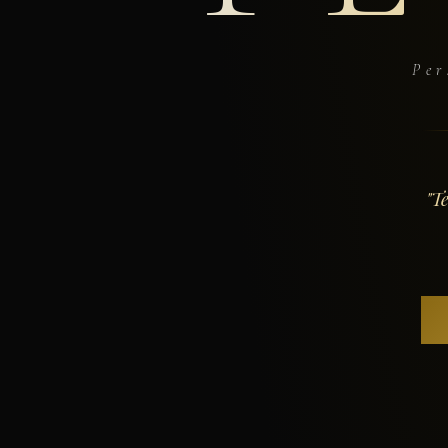
Per
"T