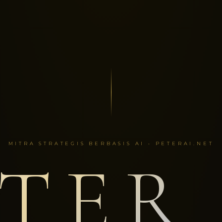
MITRA STRATEGIS BERBASIS AI • PETERAI.NET
TER