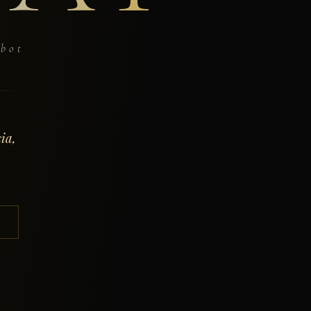
obot
ia,