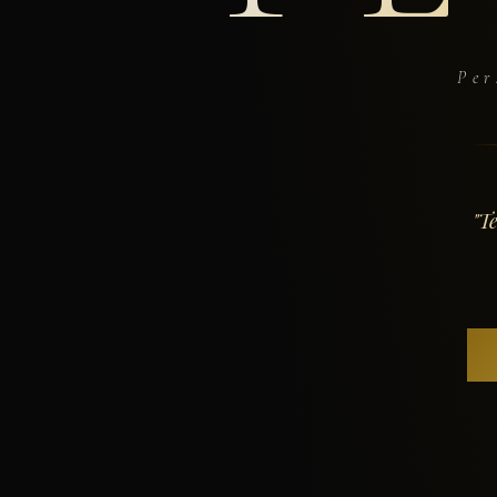
Per
"T