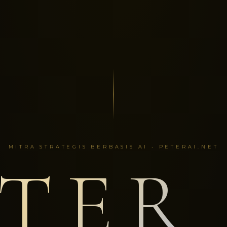
MITRA STRATEGIS BERBASIS AI • PETERAI.NET
TER