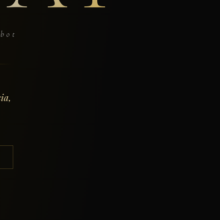
obot
ia,