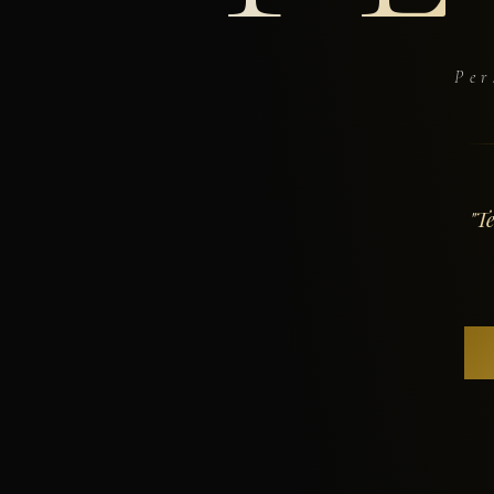
Per
"T