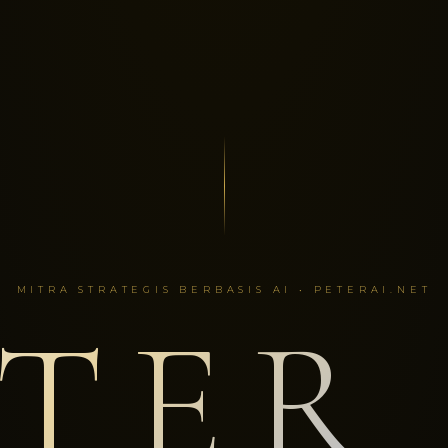
MITRA STRATEGIS BERBASIS AI • PETERAI.NET
TER